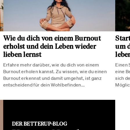
Wie du dich von einem Burnout
Star
erholst und dein Leben wieder
um d
lieben lernst
lebe
Erfahre mehr darüber, wie du dich von einem
Einen 
Burnout erholen kannst. Zu wissen, wie du einen
eine B
Burnout erkennst und damit umgehst, ist ganz
sich d
entscheidend für dein Wohlbefinden...
Möglic
DER BETTERUP-BLOG