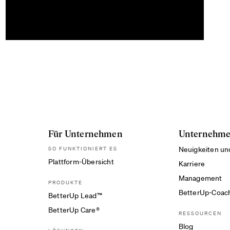
Für Unternehmen
Unternehm
SO FUNKTIONIERT ES
Neuigkeiten u
Plattform-Übersicht
Karriere
Management
PRODUKTE
BetterUp-Coac
BetterUp Lead™
BetterUp Care®
RESSOURCEN
Blog