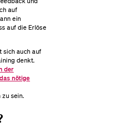
 Feedback und
ch auf
kann ein
ss auf die Erlöse
t sich auch auf
ining denkt.
n der
das nötige
 zu sein.
?