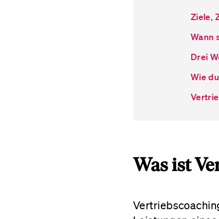
Ziele,
Wann s
Drei W
Wie du
Vertri
Was ist Ve
Vertriebscoachin