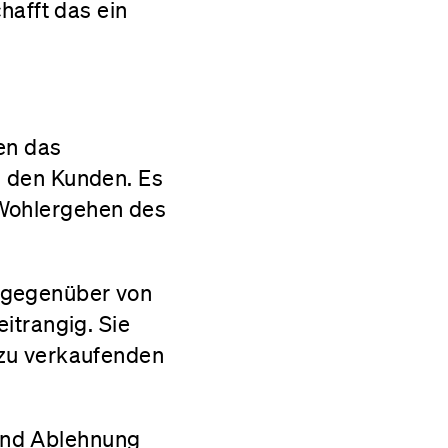
hafft das ein
en das
u den Kunden. Es
e Wohlergehen des
 gegenüber von
itrangig. Sie
 zu verkaufenden
 und Ablehnung