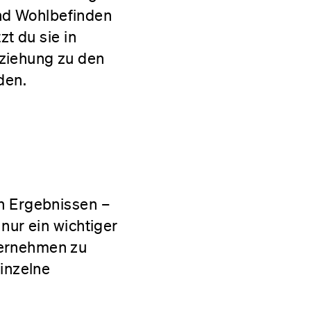
nd Wohlbefinden
zt du sie in
eziehung zu den
den.
on Ergebnissen –
nur ein wichtiger
ternehmen zu
einzelne